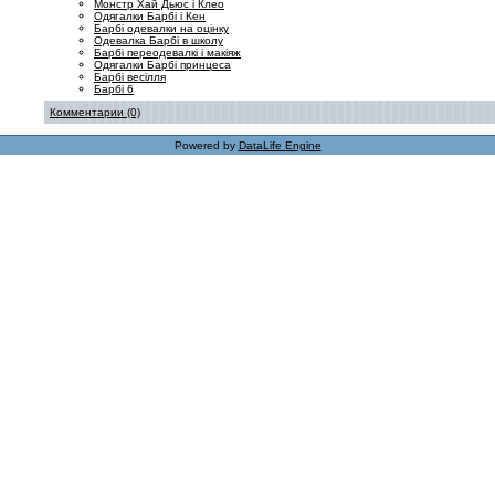
Монстр Хай Дьюс і Клео
Одягалки Барбі і Кен
Барбі одевалки на оцінку
Одевалка Барбі в школу
Барбі переодевалкі і макіяж
Одягалки Барбі принцеса
Барбі весілля
Барбі 6
Комментарии (0)
Powered by
DataLife Engine