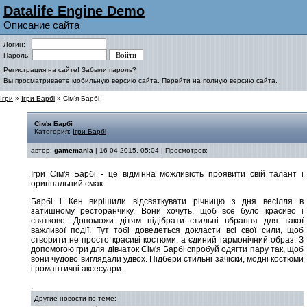
Datalife Engine Demo
Описание сайта
Логин:
Пароль:
Регистрация на сайте!
Забыли пароль?
Вы просматриваете мобильную версию сайта.
Перейти на полную версию сайта.
Ігри
»
Ігри Барбі
» Сім'я Барбі
Сім'я Барбі
Категория:
Ігри Барбі
автор:
gamemania
| 16-04-2015, 05:04 | Просмотров:
Ігри Сім'я Барбі - це відмінна можливість проявити свій талант і
оригінальний смак.
Барбі і Кен вирішили відсвяткувати річницю з дня весілля в
затишному ресторанчику. Вони хочуть, щоб все було красиво і
святково. Допоможи дітям підібрати стильні вбрання для такої
важливої події. Тут тобі доведеться докласти всі свої сили, щоб
створити не просто красиві костюми, а єдиний гармонічний образ. З
допомогою гри для дівчаток Сім'я Барбі спробуй одягти пару так, щоб
вони чудово виглядали удвох. Підбери стильні зачіски, модні костюми
і романтичні аксесуари.
.
Другие новости по теме: