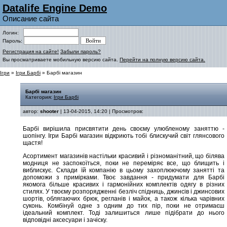
Datalife Engine Demo
Описание сайта
Логин:
Пароль:
Регистрация на сайте!
Забыли пароль?
Вы просматриваете мобильную версию сайта.
Перейти на полную версию сайта.
Ігри
»
Ігри Барбі
» Барбі магазин
Барбі магазин
Категория:
Ігри Барбі
автор:
shooter
| 13-04-2015, 14:20 | Просмотров:
Барбі вирішила присвятити день своєму улюбленому заняттю -
шопінгу. Ігри Барбі магазин відкриють тобі блискучий світ глянсового
щастя!
Асортимент магазинів настільки красивий і різноманітний, що білява
модниця не заспокоїться, поки не переміряє все, що блищить і
виблискує. Склади їй компанію в цьому захоплюючому занятті та
допоможи з примірками. Твоє завдання - придумати для Барбі
якомога більше красивих і гармонійних комплектів одягу в різних
стилях. У твоєму розпорядженні безліч спідниць, джинсів і джинсових
шортів, облягаючих брюк, регланів і майок, а також кілька чарівних
суконь. Комбінуй одне з одним до тих пір, поки не отримаєш
ідеальний комплект. Тоді залишиться лише підібрати до нього
відповідні аксесуари і зачіску.