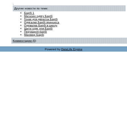
.
Другие новости по теме:
Барбі 1
Магазин одягу Барбі
Гонки для дівчаток Барбі
Одягалки Барбі принцеса
Одевалка Барбі в школу
Шити одяг для Барбі
Перукарня барбі
Манікюр Барбі
Комментарии (0)
Powered by
DataLife Engine