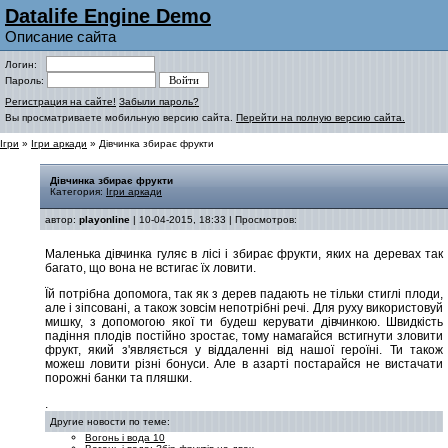
Datalife Engine Demo
Описание сайта
Логин:
Пароль:
Регистрация на сайте!
Забыли пароль?
Вы просматриваете мобильную версию сайта.
Перейти на полную версию сайта.
Ігри
»
Ігри аркади
» Дівчинка збирає фрукти
Дівчинка збирає фрукти
Категория:
Ігри аркади
автор:
playonline
| 10-04-2015, 18:33 | Просмотров:
Маленька дівчинка гуляє в лісі і збирає фрукти, яких на деревах так
багато, що вона не встигає їх ловити.
Їй потрібна допомога, так як з дерев падають не тільки стиглі плоди,
але і зіпсовані, а також зовсім непотрібні речі. Для руху використовуй
мишку, з допомогою якої ти будеш керувати дівчинкою. Швидкість
падіння плодів постійно зростає, тому намагайся встигнути зловити
фрукт, який з'являється у віддаленні від нашої героїні. Ти також
можеш ловити різні бонуси. Але в азарті постарайся не вистачати
порожні банки та пляшки.
.
Другие новости по теме:
Вогонь і вода 10