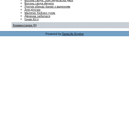
Вогонь і вода: Збір фруктів на двох
Вогонь і вода фрукти
Лунтик збирає банки з варенням
Для діточок
Малятко Хейзел гуляє
Дівчинка забилася
Гонки Кітті
Комментарии (0)
Powered by
DataLife Engine